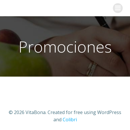
Saltar
VitaBona
al
contenido
Promociones
© 2026 VitaBona. Created for free using WordPress
and
Colibri